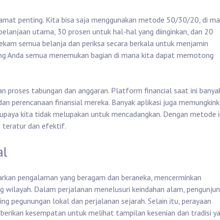
 amat penting. Kita bisa saja menggunakan metode 50/30/20, di m
belanjaan utama, 30 prosen untuk hal-hal yang diinginkan, dan 20
ekam semua belanja dan periksa secara berkala untuk menjamin
long Anda semua menemukan bagian di mana kita dapat memotong
n proses tabungan dan anggaran. Platform financial saat ini banya
 perencanaan finansial mereka. Banyak aplikasi juga memungkin
 supaya kita tidak melupakan untuk mencadangkan. Dengan metode in
teratur dan efektif.
al
warkan pengalaman yang beragam dan beraneka, mencerminkan
ng wilayah. Dalam perjalanan menelusuri keindahan alam, pengunju
ing pegunungan lokal dan perjalanan sejarah. Selain itu, perayaan
berikan kesempatan untuk melihat tampilan kesenian dan tradisi y