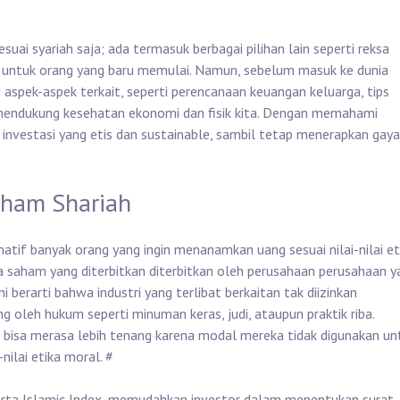
uai syariah saja; ada termasuk berbagai pilihan lain seperti reksa
i untuk orang yang baru memulai. Namun, sebelum masuk ke dunia
 aspek-aspek terkait, seperti perencanaan keuangan keluarga, tips
 mendukung kesehatan ekonomi dan fisik kita. Dengan memahami
 investasi yang etis dan sustainable, sambil tetap menerapkan gaya
Saham Shariah
if banyak orang yang ingin menanamkan uang sesuai nilai-nilai et
 saham yang diterbitkan diterbitkan oleh perusahaan perusahaan y
i berarti bahwa industri yang terlibat berkaitan tak diizinkan
g oleh hukum seperti minuman keras, judi, ataupun praktik riba.
r bisa merasa lebih tenang karena modal mereka tidak digunakan un
nilai etika moral.
#
karta Islamic Index, memudahkan investor dalam menentukan surat