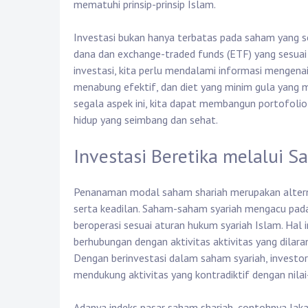
mematuhi prinsip-prinsip Islam.
Investasi bukan hanya terbatas pada saham yang ses
dana dan exchange-traded funds (ETF) yang sesua
investasi, kita perlu mendalami informasi mengenai
menabung efektif, dan diet yang minim gula yang
segala aspek ini, kita dapat membangun portofolio
hidup yang seimbang dan sehat.
Investasi Beretika melalui 
Penanaman modal saham shariah merupakan alternat
serta keadilan. Saham-saham syariah mengacu pada
beroperasi sesuai aturan hukum syariah Islam. Hal in
berhubungan dengan aktivitas aktivitas yang dilaran
Dengan berinvestasi dalam saham syariah, investo
mendukung aktivitas yang kontradiktif dengan nilai-
Adanya indeks pasar saham shariah, contohnya Ja