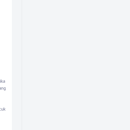
ika
ang
tuk