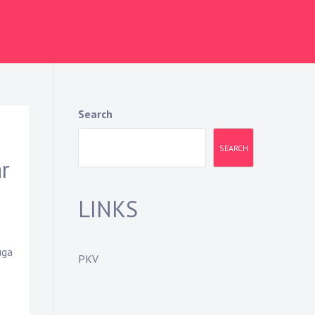
Search
SEARCH
ar
LINKS
uga
PKV