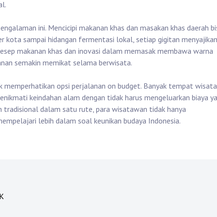
l.
pengalaman ini. Mencicipi makanan khas dan masakan khas daerah bi
er kota sampai hidangan fermentasi lokal, setiap gigitan menyajika
i. Resep makanan khas dan inovasi dalam memasak membawa warna
anan semakin memikat selama berwisata.
k memperhatikan opsi perjalanan on budget. Banyak tempat wisata
enikmati keindahan alam dengan tidak harus mengeluarkan biaya y
tradisional dalam satu rute, para wisatawan tidak hanya
mpelajari lebih dalam soal keunikan budaya Indonesia.
K